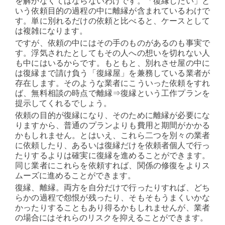
を解かなくてはならないわけです。「復縁したい」と
いう依頼目的の過程の中に離縁が含まれているわけで
す。単に別れるだけの依頼と比べると、ケースとして
は複雑になります。
ですが、依頼の中にはその手のものがあるのも事実で
す。浮気されたとしてもその人への想いを切れない人
も中にはいるからです。もともと、別れさせ屋の中に
は復縁まで請け負う「復縁屋」を兼務している業者が
存在します。そのような業者にこういった依頼をすれ
ば、無料相談の時点で離縁⇒復縁という工作プランを
提示してくれるでしょう。
依頼の目的が復縁になり、そのために離縁が必要にな
りますから、普通のプランよりも費用と期間がかかる
かもしれません。とはいえ、これら二つを別々の業者
に依頼したり、あるいは復縁だけを依頼者個人で行っ
たりするよりは確実に復縁を進めることができます。
同じ業者にこれらを依頼すれば、関係の修復をよりス
ムーズに進めることができます。
復縁、離縁。両方を自分だけで行ったりすれば、どち
らかの過程で怨恨が残ったり、そもそもうまくいかな
かったりすることもあり得るかもしれませんが、業者
の場合にはそれらのリスクを抑えることができます。