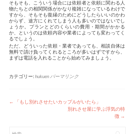
そもそも、こういう場合には依頼者と依頼に関わる人
物たちとの相関関係がかなり複雑になっているわけで
すから、そもそも復縁のためにどうしたらいいのかわ
からず、途方にくれてしまう人も多いのではないでし
ょうか。プランとどのくらいの費用・期間がかかる
か、というのは依頼内容や業者によっても変わってく
るでしょう。
ただ、どういった依頼・業者であっても、相談自体は
無料で請け負ってくれるところが多いはずですから、
まずは電話を入れることから始めてみましょう。
カテゴリー:
hukuen
パーマリンク
投稿ナビゲーション
←
「もし別れさせたいカップルがいたら」
別れさせ屋に学ぶ浮気の特
徴
→
検索: