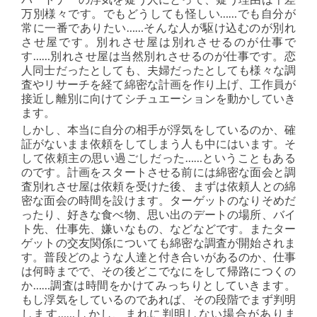
万別様々です。でもどうしても怪しい……でも自分が
常に一番でありたい……そんな人が駆け込むのが別れ
させ屋です。別れさせ屋は別れさせるのが仕事で
す……別れさせ屋は当然別れさせるのが仕事です。恋
人同士だったとしても、夫婦だったとしても様々な調
査やリサーチを経て綿密な計画を作り上げ、工作員が
接近し離別に向けてシチュエーションを動かしていき
ます。
しかし、本当に自分の相手が浮気をしているのか、確
証がないまま依頼をしてしまう人も中にはいます。そ
して依頼主の思い過ごしだった……ということもある
のです。計画をスタートさせる前には綿密な面会と調
査別れさせ屋は依頼を受けた後、まずは依頼人との綿
密な面会の時間を設けます。ターゲットのなりそめだ
ったり、好きな食べ物、思い出のデートの場所、バイ
ト先、仕事先、嫌いなもの、などなどです。またター
ゲットの交友関係についても綿密な調査が開始されま
す。普段どのような人達と付き合いがあるのか、仕事
は何時までで、その後どこでなにをして帰路につくの
か……調査は時間をかけてみっちりとしていきます。
もし浮気をしているのであれば、その段階でまず判明
します……しかし、まれに判明しない場合がありま