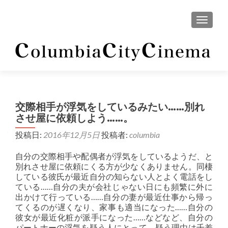
ナビゲ
交際相手が浮気をしているみたい……別れ
させ屋に依頼しよう……。
投稿日:
2016年12月5日
投稿者:
columbia
自分の交際相手や配偶者が浮気をしているようだ、と
別れさせ屋に依頼にくる方が少なくありません。同棲
している彼氏が最近自分の知らない人とよく電話をし
ている……自分の夫が会社じゃない日にも頻繁に外に
出かけて行っている……自分の妻が最近仕事から帰っ
てくるのが遅くなり、家事も適当になった……自分の
彼女が最近化粧が派手になった……などなど、自分の
パートナーの浮気を疑う人にとって、疑う理由は千差