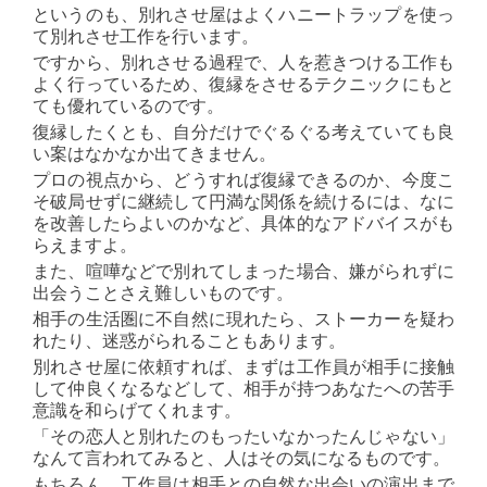
というのも、別れさせ屋はよくハニートラップを使っ
て別れさせ工作を行います。
ですから、別れさせる過程で、人を惹きつける工作も
よく行っているため、復縁をさせるテクニックにもと
ても優れているのです。
復縁したくとも、自分だけでぐるぐる考えていても良
い案はなかなか出てきません。
プロの視点から、どうすれば復縁できるのか、今度こ
そ破局せずに継続して円満な関係を続けるには、なに
を改善したらよいのかなど、具体的なアドバイスがも
らえますよ。
また、喧嘩などで別れてしまった場合、嫌がられずに
出会うことさえ難しいものです。
相手の生活圏に不自然に現れたら、ストーカーを疑わ
れたり、迷惑がられることもあります。
別れさせ屋に依頼すれば、まずは工作員が相手に接触
して仲良くなるなどして、相手が持つあなたへの苦手
意識を和らげてくれます。
「その恋人と別れたのもったいなかったんじゃない」
なんて言われてみると、人はその気になるものです。
もちろん、工作員は相手との自然な出会いの演出まで