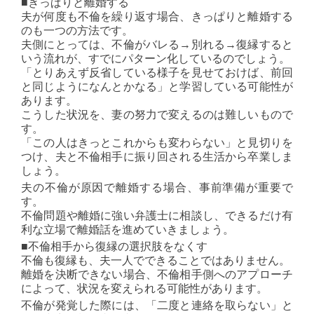
■きっぱりと離婚する
夫が何度も不倫を繰り返す場合、きっぱりと離婚する
のも一つの方法です。
夫側にとっては、不倫がバレる→別れる→復縁すると
いう流れが、すでにパターン化しているのでしょう。
「とりあえず反省している様子を見せておけば、前回
と同じようになんとかなる」と学習している可能性が
あります。
こうした状況を、妻の努力で変えるのは難しいもので
す。
「この人はきっとこれからも変わらない」と見切りを
つけ、夫と不倫相手に振り回される生活から卒業しま
しょう。
夫の不倫が原因で離婚する場合、事前準備が重要で
す。
不倫問題や離婚に強い弁護士に相談し、できるだけ有
利な立場で離婚話を進めていきましょう。
■不倫相手から復縁の選択肢をなくす
不倫も復縁も、夫一人でできることではありません。
離婚を決断できない場合、不倫相手側へのアプローチ
によって、状況を変えられる可能性があります。
不倫が発覚した際には、「二度と連絡を取らない」と