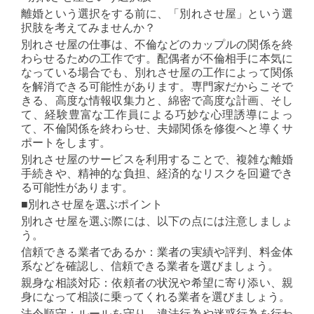
離婚という選択をする前に、「別れさせ屋」という選
択肢を考えてみませんか？
別れさせ屋の仕事は、不倫などのカップルの関係を終
わらせるための工作です。配偶者が不倫相手に本気に
なっている場合でも、別れさせ屋の工作によって関係
を解消できる可能性があります。専門家だからこそで
きる、高度な情報収集力と、綿密で高度な計画、そし
て、経験豊富な工作員による巧妙な心理誘導によっ
て、不倫関係を終わらせ、夫婦関係を修復へと導くサ
ポートをします。
別れさせ屋のサービスを利用することで、複雑な離婚
手続きや、精神的な負担、経済的なリスクを回避でき
る可能性があります。
■別れさせ屋を選ぶポイント
別れさせ屋を選ぶ際には、以下の点には注意しましょ
う。
信頼できる業者であるか：業者の実績や評判、料金体
系などを確認し、信頼できる業者を選びましょう。
親身な相談対応：依頼者の状況や希望に寄り添い、親
身になって相談に乗ってくれる業者を選びましょう。
法令順守：ルールを守り、違法行為や迷惑行為を行わ